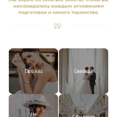
наслаждались каждым мгновением
подготовки и самого торжества.
Про нас
Свадьба
Не
Обучение